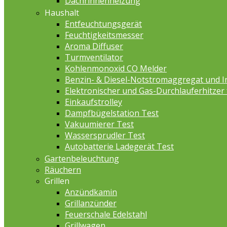
Dachrinnenheizung
Haushalt
Entfeuchtungsgerät
Feuchtigkeitsmesser
Aroma Diffuser
Turmventilator
Kohlenmonoxid CO Melder
Benzin- & Diesel-Notstromaggregat und I
Elektronischer und Gas-Durchlauferhitzer
Einkaufstrolley
Dampfbügelstation Test
Vakuumierer Test
Wassersprudler Test
Autobatterie Ladegerät Test
Gartenbeleuchtung
Räuchern
Grillen
Anzündkamin
Grillanzünder
Feuerschale Edelstahl
Grillwagen