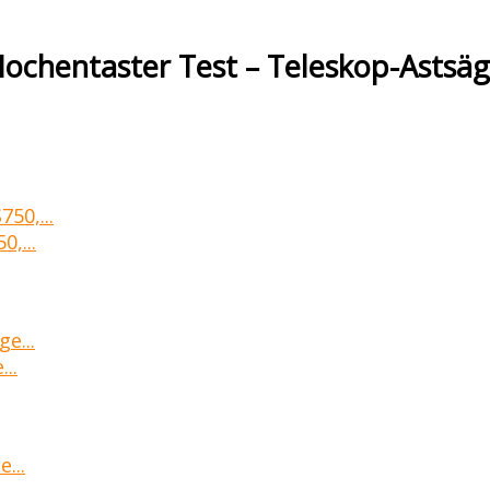
ochentaster Test – Teleskop-Astsä
,...
..