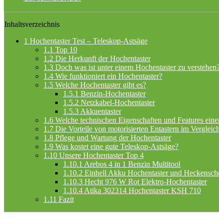
Inhaltsverzeichnis
1
Hochentaster Test – Teleskop-Astsäge
1.1
Top 10
1.2
Die Herkunft der Hochentaster
1.3
Doch was ist unter einem Hochentaster zu verstehen
1.4
Wie funktioniert ein Hochentaster?
1.5
Welche Hochentaster gibt es?
1.5.1
Benzin-Hochentaster
1.5.2
Netzkabel-Hochentaster
1.5.3
Akkuentaster
1.6
Welche technischen Eigenschaften und Features eine
1.7
Die Vorteile von motorisierten Entastern im Verglei
1.8
Pflege und Wartung der Hochentaster
1.9
Was kostet eine gute Teleskop-Astsäge?
1.10
Unsere Hochentaster Top 4
1.10.1
Arebos 4 in 1 Benzin Multitool
1.10.2
Einhell Akku Hochentaster und Heckensc
1.10.3
Hecht 976 W Rot Elektro-Hochentaster
1.10.4
Atika 302314 Hochentaster KSH 710
1.11
Fazit