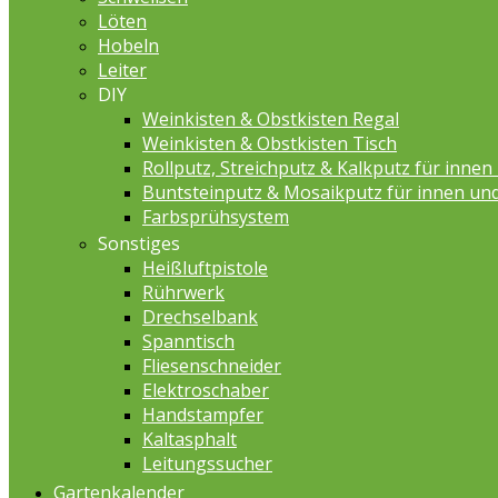
Löten
Hobeln
Leiter
DIY
Weinkisten & Obstkisten Regal
Weinkisten & Obstkisten Tisch
Rollputz, Streichputz & Kalkputz für inne
Buntsteinputz & Mosaikputz für innen un
Farbsprühsystem
Sonstiges
Heißluftpistole
Rührwerk
Drechselbank
Spanntisch
Fliesenschneider
Elektroschaber
Handstampfer
Kaltasphalt
Leitungssucher
Gartenkalender