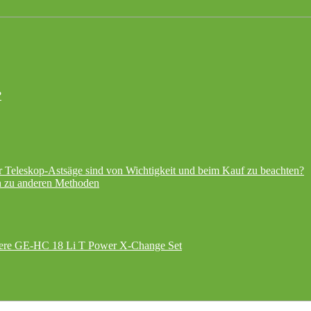
?
r Teleskop-Astsäge sind von Wichtigkeit und beim Kauf zu beachten?
ch zu anderen Methoden
here GE-HC 18 Li T Power X-Change Set