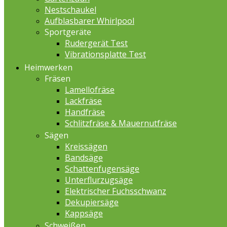
Nestschaukel
Aufblasbarer Whirlpool
Sportgeräte
Rudergerät Test
Vibrationsplatte Test
Heimwerken
Fräsen
Lamellofräse
Lackfräse
Handfräse
Schlitzfräse & Mauernutfräse
Sägen
Kreissägen
Bandsäge
Schattenfugensäge
Unterflurzugsäge
Elektrischer Fuchsschwanz
Dekupiersäge
Kappsäge
Schweißen