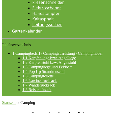
Fliesenschneider
Elektroschaber
Handstampfer
Kaltasphalt
Leitungssucher
Gartenkalender
Inhaltsverzeichnis
1
Campingbedarf / Campingausrüstung / Campingmöbel
1.1
Karpfenliege bzw. Angelliege
1.2
Karpfenstuhl bzw. Angelstuhl
1.3
Campingliege und Feldbett
1.4
Pop Up Strandmuschel
1.5
Campingtoilette
1.6
Lawinenrucksack
1.7
Wanderrucksack
1.8
Reiserucksack
Startseite
»
Camping