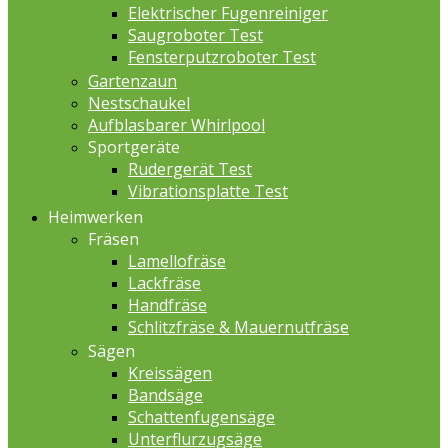
Elektrischer Fugenreiniger
Saugroboter Test
Fensterputzroboter Test
Gartenzaun
Nestschaukel
Aufblasbarer Whirlpool
Sportgeräte
Rudergerät Test
Vibrationsplatte Test
Heimwerken
Fräsen
Lamellofräse
Lackfräse
Handfräse
Schlitzfräse & Mauernutfräse
Sägen
Kreissägen
Bandsäge
Schattenfugensäge
Unterflurzugsäge