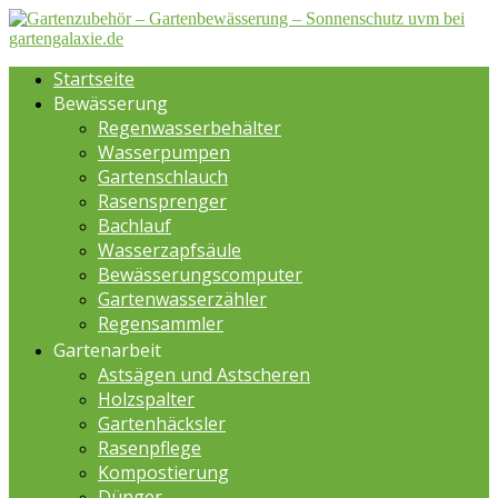
Startseite
Bewässerung
Regenwasserbehälter
Wasserpumpen
Gartenschlauch
Rasensprenger
Bachlauf
Wasserzapfsäule
Bewässerungscomputer
Gartenwasserzähler
Regensammler
Gartenarbeit
Astsägen und Astscheren
Holzspalter
Gartenhäcksler
Rasenpflege
Kompostierung
Dünger