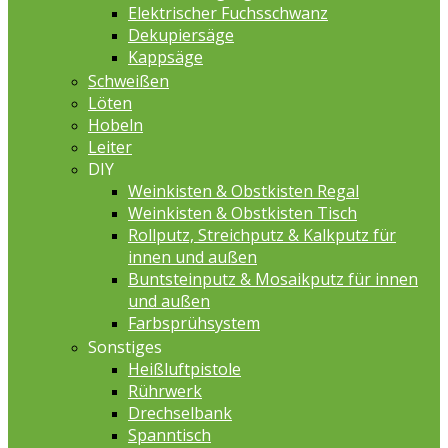
Elektrischer Fuchsschwanz
Dekupiersäge
Kappsäge
Schweißen
Löten
Hobeln
Leiter
DIY
Weinkisten & Obstkisten Regal
Weinkisten & Obstkisten Tisch
Rollputz, Streichputz & Kalkputz für
innen und außen
Buntsteinputz & Mosaikputz für innen
und außen
Farbsprühsystem
Sonstiges
Heißluftpistole
Rührwerk
Drechselbank
Spanntisch