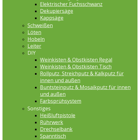
Elektrischer Fuchsschwanz
Dekupiersäge
Kappsäge
Schweißen
Löten
Hobeln
Leiter
DIY
Weinkisten & Obstkisten Regal
Weinkisten & Obstkisten Tisch
Rollputz, Streichputz & Kalkputz für
innen und außen
Buntsteinputz & Mosaikputz für innen
und außen
Farbsprühsystem
Sonstiges
Heißluftpistole
Rührwerk
Drechselbank
Spanntisch