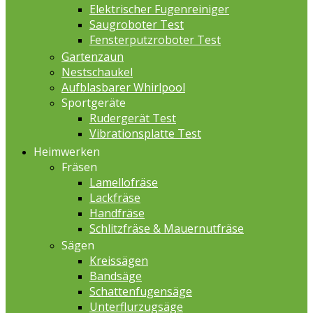
Elektrischer Fugenreiniger
Saugroboter Test
Fensterputzroboter Test
Gartenzaun
Nestschaukel
Aufblasbarer Whirlpool
Sportgeräte
Rudergerät Test
Vibrationsplatte Test
Heimwerken
Fräsen
Lamellofräse
Lackfräse
Handfräse
Schlitzfräse & Mauernutfräse
Sägen
Kreissägen
Bandsäge
Schattenfugensäge
Unterflurzugsäge