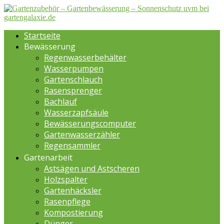
Startseite
Bewässerung
Regenwasserbehälter
Wasserpumpen
Gartenschlauch
Rasensprenger
Bachlauf
Wasserzapfsäule
Bewässerungscomputer
Gartenwasserzähler
Regensammler
Gartenarbeit
Astsägen und Astscheren
Holzspalter
Gartenhäcksler
Rasenpflege
Kompostierung
Dünger