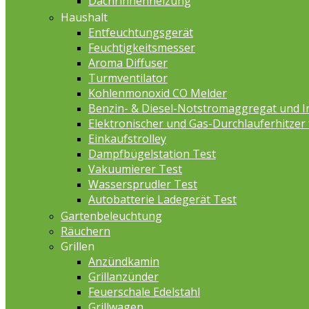
Dachrinnenheizung
Haushalt
Entfeuchtungsgerät
Feuchtigkeitsmesser
Aroma Diffuser
Turmventilator
Kohlenmonoxid CO Melder
Benzin- & Diesel-Notstromaggregat und I
Elektronischer und Gas-Durchlauferhitzer
Einkaufstrolley
Dampfbügelstation Test
Vakuumierer Test
Wassersprudler Test
Autobatterie Ladegerät Test
Gartenbeleuchtung
Räuchern
Grillen
Anzündkamin
Grillanzünder
Feuerschale Edelstahl
Grillwagen