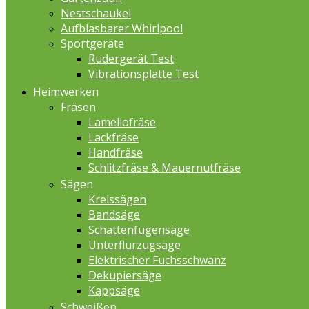
Nestschaukel
Aufblasbarer Whirlpool
Sportgeräte
Rudergerät Test
Vibrationsplatte Test
Heimwerken
Fräsen
Lamellofräse
Lackfräse
Handfräse
Schlitzfräse & Mauernutfräse
Sägen
Kreissägen
Bandsäge
Schattenfugensäge
Unterflurzugsäge
Elektrischer Fuchsschwanz
Dekupiersäge
Kappsäge
Schweißen