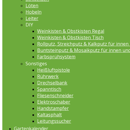
Löten
Hobeln
Leiter
DIY
Weinkisten & Obstkisten Regal
Weinkisten & Obstkisten Tisch
Rollputz, Streichputz & Kalkputz für inne
Buntsteinputz & Mosaikputz für innen un
Farbsprühsystem
Sonstiges
Heißluftpistole
Rührwerk
Drechselbank
Spanntisch
Fliesenschneider
Elektroschaber
Handstampfer
Kaltasphalt
Leitungssucher
Gartenkalender