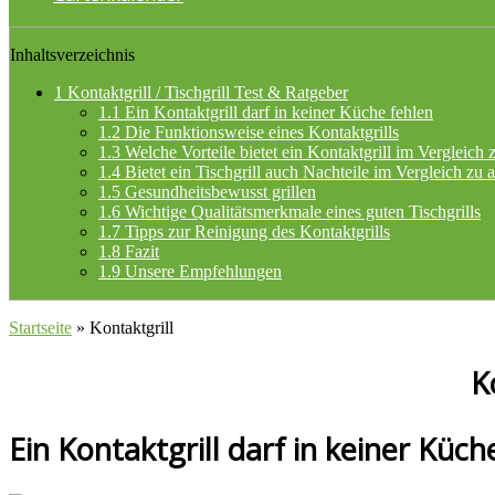
Inhaltsverzeichnis
1
Kontaktgrill / Tischgrill Test & Ratgeber
1.1
Ein Kontaktgrill darf in keiner Küche fehlen
1.2
Die Funktionsweise eines Kontaktgrills
1.3
Welche Vorteile bietet ein Kontaktgrill im Vergleich 
1.4
Bietet ein Tischgrill auch Nachteile im Vergleich zu 
1.5
Gesundheitsbewusst grillen
1.6
Wichtige Qualitätsmerkmale eines guten Tischgrills
1.7
Tipps zur Reinigung des Kontaktgrills
1.8
Fazit
1.9
Unsere Empfehlungen
Startseite
»
Kontaktgrill
K
Ein Kontaktgrill darf in keiner Küch