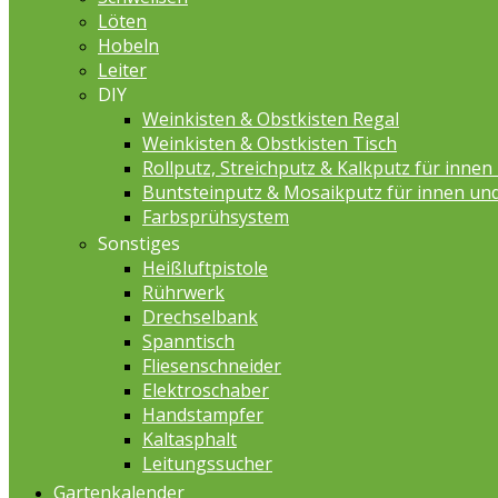
Löten
Hobeln
Leiter
DIY
Weinkisten & Obstkisten Regal
Weinkisten & Obstkisten Tisch
Rollputz, Streichputz & Kalkputz für inne
Buntsteinputz & Mosaikputz für innen un
Farbsprühsystem
Sonstiges
Heißluftpistole
Rührwerk
Drechselbank
Spanntisch
Fliesenschneider
Elektroschaber
Handstampfer
Kaltasphalt
Leitungssucher
Gartenkalender