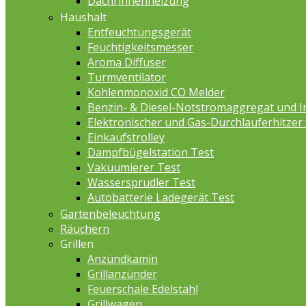
Dachrinnenheizung
Haushalt
Entfeuchtungsgerät
Feuchtigkeitsmesser
Aroma Diffuser
Turmventilator
Kohlenmonoxid CO Melder
Benzin- & Diesel-Notstromaggregat und I
Elektronischer und Gas-Durchlauferhitzer
Einkaufstrolley
Dampfbügelstation Test
Vakuumierer Test
Wassersprudler Test
Autobatterie Ladegerät Test
Gartenbeleuchtung
Räuchern
Grillen
Anzündkamin
Grillanzünder
Feuerschale Edelstahl
Grillwagen