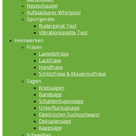
Nestschaukel
Aufblasbarer Whirlpool
Sportgeräte
Rudergerät Test
Vibrationsplatte Test
Heimwerken
Fräsen
Lamellofräse
Lackfräse
Handfräse
Schlitzfräse & Mauernutfräse
Sägen
Kreissägen
Bandsäge
Schattenfugensäge
Unterflurzugsäge
Elektrischer Fuchsschwanz
Dekupiersäge
Kappsäge
Schweißen