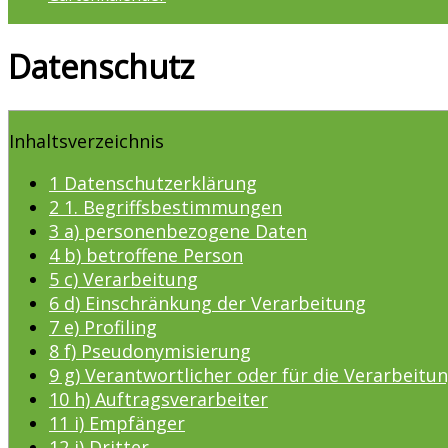
Datenschutz
Inhaltsverzeichnis
1
Datenschutzerklärung
2
1. Begriffsbestimmungen
3
a) personenbezogene Daten
4
b) betroffene Person
5
c) Verarbeitung
6
d) Einschränkung der Verarbeitung
7
e) Profiling
8
f) Pseudonymisierung
9
g) Verantwortlicher oder für die Verarbeitu
10
h) Auftragsverarbeiter
11
i) Empfänger
12
j) Dritter