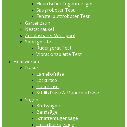
Elektrischer Fugenreiniger
Saugroboter Test
Fensterputzroboter Test
Gartenzaun
Nestschaukel
Aufblasbarer Whirlpool
Sportgeräte
Rudergerät Test
Vibrationsplatte Test
Heimwerken
Fräsen
Lamellofräse
Lackfräse
Handfräse
Schlitzfräse & Mauernutfräse
Sägen
Kreissägen
Bandsäge
Schattenfugensäge
Unterflurzugsäge