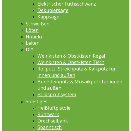
Elektrischer Fuchsschwanz
Dekupiersäge
Kappsäge
Schweißen
Löten
Hobeln
Leiter
DIY
Weinkisten & Obstkisten Regal
Weinkisten & Obstkisten Tisch
Rollputz, Streichputz & Kalkputz für
innen und außen
Buntsteinputz & Mosaikputz für innen
und außen
Farbsprühsystem
Sonstiges
Heißluftpistole
Rührwerk
Drechselbank
Spanntisch