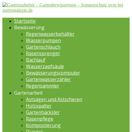
Startseite
Bewässerung
Regenwasserbehälter
Wasserpumpen
Gartenschlauch
Rasensprenger
Bachlauf
Wasserzapfsäule
Bewässerungscomputer
Gartenwasserzähler
Regensammler
Gartenarbeit
Astsägen und Astscheren
Holzspalter
Gartenhäcksler
Rasenpflege
Kompostierung
Dünger