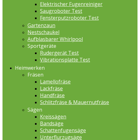
Elektrischer Fugenreiniger
Saugroboter Test
Fensterputzroboter Test
Gartenzaun
Nestschaukel
Aufblasbarer Whirlpool
Sportgeräte
Rudergerät Test
Vibrationsplatte Test
Heimwerken
Fräsen
Lamellofräse
Lackfräse
Handfräse
Schlitzfräse & Mauernutfräse
Sägen
Kreissägen
Bandsäge
Schattenfugensäge
Unterflurzugsäge