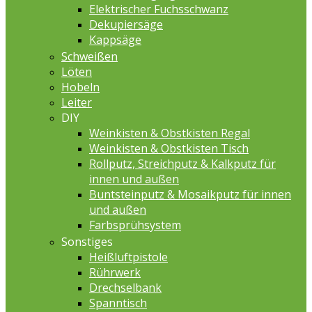
Elektrischer Fuchsschwanz
Dekupiersäge
Kappsäge
Schweißen
Löten
Hobeln
Leiter
DIY
Weinkisten & Obstkisten Regal
Weinkisten & Obstkisten Tisch
Rollputz, Streichputz & Kalkputz für
innen und außen
Buntsteinputz & Mosaikputz für innen
und außen
Farbsprühsystem
Sonstiges
Heißluftpistole
Rührwerk
Drechselbank
Spanntisch