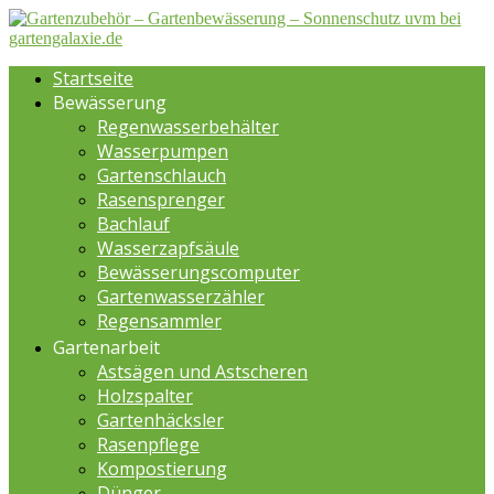
Startseite
Bewässerung
Regenwasserbehälter
Wasserpumpen
Gartenschlauch
Rasensprenger
Bachlauf
Wasserzapfsäule
Bewässerungscomputer
Gartenwasserzähler
Regensammler
Gartenarbeit
Astsägen und Astscheren
Holzspalter
Gartenhäcksler
Rasenpflege
Kompostierung
Dünger