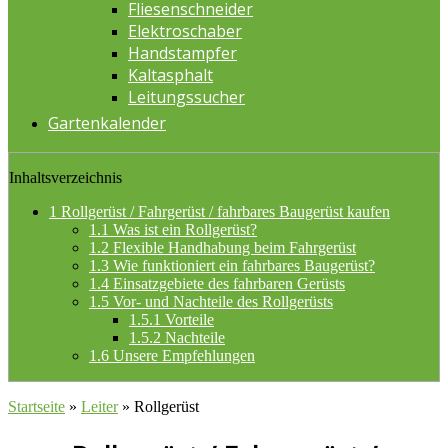
Fliesenschneider
Elektroschaber
Handstampfer
Kaltasphalt
Leitungssucher
Gartenkalender
Inhaltsverzeichnis
1
Rollgerüst / Fahrgerüst / fahrbares Baugerüst kaufen
1.1
Was ist ein Rollgerüst?
1.2
Flexible Handhabung beim Fahrgerüst
1.3
Wie funktioniert ein fahrbares Baugerüst?
1.4
Einsatzgebiete des fahrbaren Gerüsts
1.5
Vor- und Nachteile des Rollgerüsts
1.5.1
Vorteile
1.5.2
Nachteile
1.6
Unsere Empfehlungen
Startseite
»
Leiter
»
Rollgerüst