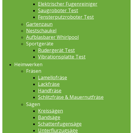
Elektrischer Fugenreiniger
Saugroboter Test
Fensterputzroboter Test
Gartenzaun
Nestschaukel
Aufblasbarer Whirlpool
Sportgeräte
Rudergerät Test
Vibrationsplatte Test
Heimwerken
Fräsen
Lamellofräse
Lackfräse
Handfräse
Schlitzfräse & Mauernutfräse
Sägen
Kreissägen
Bandsäge
Schattenfugensäge
Unterflurzugsäge