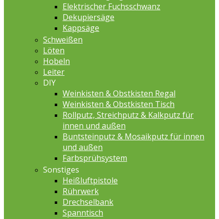
Elektrischer Fuchsschwanz
Dekupiersäge
Kappsäge
Schweißen
Löten
Hobeln
Leiter
DIY
Weinkisten & Obstkisten Regal
Weinkisten & Obstkisten Tisch
Rollputz, Streichputz & Kalkputz für
innen und außen
Buntsteinputz & Mosaikputz für innen
und außen
Farbsprühsystem
Sonstiges
Heißluftpistole
Rührwerk
Drechselbank
Spanntisch