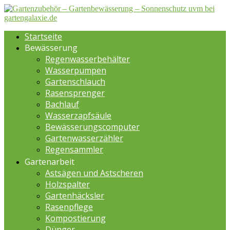
Startseite
Bewässerung
Regenwasserbehälter
Wasserpumpen
Gartenschlauch
Rasensprenger
Bachlauf
Wasserzapfsäule
Bewässerungscomputer
Gartenwasserzähler
Regensammler
Gartenarbeit
Astsägen und Astscheren
Holzspalter
Gartenhäcksler
Rasenpflege
Kompostierung
Dünger