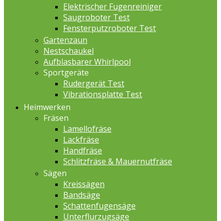
Elektrischer Fugenreiniger
Saugroboter Test
Fensterputzroboter Test
Gartenzaun
Nestschaukel
Aufblasbarer Whirlpool
Sportgeräte
Rudergerät Test
Vibrationsplatte Test
Heimwerken
Fräsen
Lamellofräse
Lackfräse
Handfräse
Schlitzfräse & Mauernutfräse
Sägen
Kreissägen
Bandsäge
Schattenfugensäge
Unterflurzugsäge