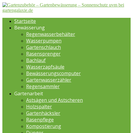
Startseite
Bewässerung
Regenwasserbehälter
Wasserpumpen
Gartenschlauch
Rasensprenger
Bachlauf
Wasserzapfsäule
Bewässerungscomputer
Gartenwasserzähler
Regensammler
Gartenarbeit
Astsägen und Astscheren
Holzspalter
Gartenhäcksler
Rasenpflege
Kompostierung
Dünger