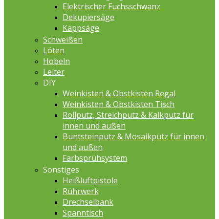
Elektrischer Fuchsschwanz
Dekupiersäge
Kappsäge
Schweißen
Löten
Hobeln
Leiter
DIY
Weinkisten & Obstkisten Regal
Weinkisten & Obstkisten Tisch
Rollputz, Streichputz & Kalkputz für
innen und außen
Buntsteinputz & Mosaikputz für innen
und außen
Farbsprühsystem
Sonstiges
Heißluftpistole
Rührwerk
Drechselbank
Spanntisch