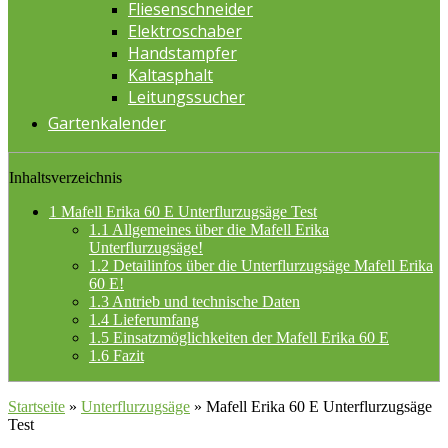
Fliesenschneider
Elektroschaber
Handstampfer
Kaltasphalt
Leitungssucher
Gartenkalender
Inhaltsverzeichnis
1
Mafell Erika 60 E Unterflurzugsäge Test
1.1
Allgemeines über die Mafell Erika
Unterflurzugsäge!
1.2
Detailinfos über die Unterflurzugsäge Mafell Erika
60 E!
1.3
Antrieb und technische Daten
1.4
Lieferumfang
1.5
Einsatzmöglichkeiten der Mafell Erika 60 E
1.6
Fazit
Startseite
»
Unterflurzugsäge
»
Mafell Erika 60 E Unterflurzugsäge
Test