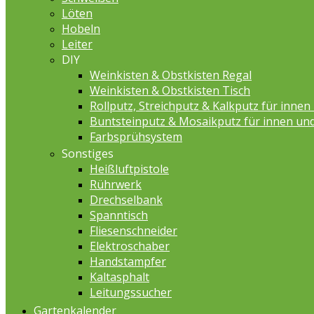
Löten
Hobeln
Leiter
DIY
Weinkisten & Obstkisten Regal
Weinkisten & Obstkisten Tisch
Rollputz, Streichputz & Kalkputz für inne
Buntsteinputz & Mosaikputz für innen un
Farbsprühsystem
Sonstiges
Heißluftpistole
Rührwerk
Drechselbank
Spanntisch
Fliesenschneider
Elektroschaber
Handstampfer
Kaltasphalt
Leitungssucher
Gartenkalender