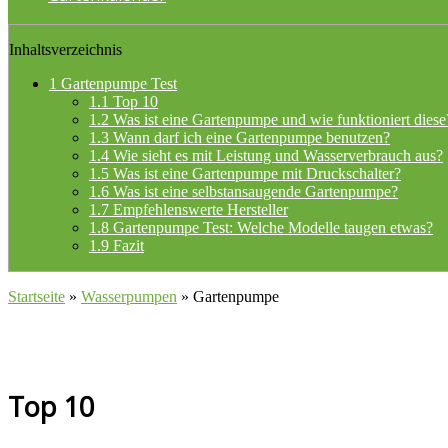
Inhaltsverzeichnis
1
Gartenpumpe Test
1.1
Top 10
1.2
Was ist eine Gartenpumpe und wie funktioniert diese
1.3
Wann darf ich eine Gartenpumpe benutzen?
1.4
Wie sieht es mit Leistung und Wasserverbrauch aus?
1.5
Was ist eine Gartenpumpe mit Druckschalter?
1.6
Was ist eine selbstansaugende Gartenpumpe?
1.7
Empfehlenswerte Hersteller
1.8
Gartenpumpe Test: Welche Modelle taugen etwas?
1.9
Fazit
Startseite
»
Wasserpumpen
»
Gartenpumpe
Top 10