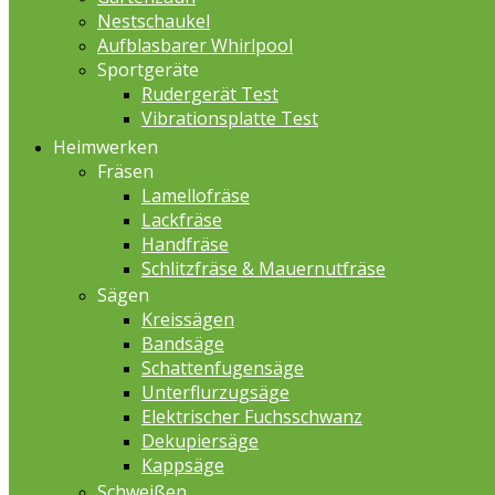
Nestschaukel
Aufblasbarer Whirlpool
Sportgeräte
Rudergerät Test
Vibrationsplatte Test
Heimwerken
Fräsen
Lamellofräse
Lackfräse
Handfräse
Schlitzfräse & Mauernutfräse
Sägen
Kreissägen
Bandsäge
Schattenfugensäge
Unterflurzugsäge
Elektrischer Fuchsschwanz
Dekupiersäge
Kappsäge
Schweißen