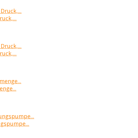
uck,...
uck,...
nge...
gspumpe...