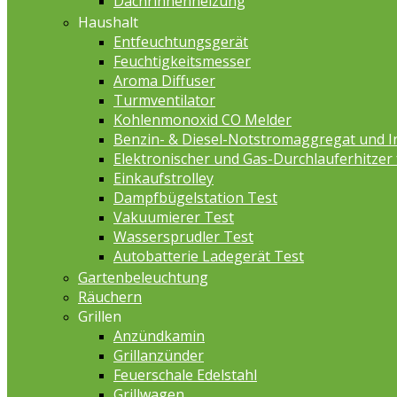
Dachrinnenheizung
Haushalt
Entfeuchtungsgerät
Feuchtigkeitsmesser
Aroma Diffuser
Turmventilator
Kohlenmonoxid CO Melder
Benzin- & Diesel-Notstromaggregat und I
Elektronischer und Gas-Durchlauferhitzer
Einkaufstrolley
Dampfbügelstation Test
Vakuumierer Test
Wassersprudler Test
Autobatterie Ladegerät Test
Gartenbeleuchtung
Räuchern
Grillen
Anzündkamin
Grillanzünder
Feuerschale Edelstahl
Grillwagen